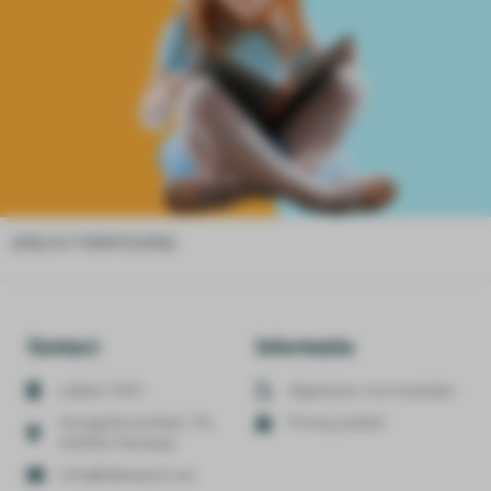
[dflip id=”13994″][/dflip]
Contact
Informatie
Lekker Pûh!!!
Algemene voorwaarden
Hoogenboomlaan 11A,
Privacy beleid
4325DD Renesse
info@lekkerpuh.net