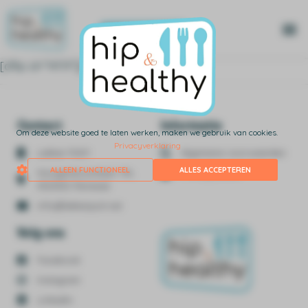
Aanmelden
Het 
[dflip id=”14119″][/dflip]
Contact
Informatie
Om deze website goed te laten werken, maken we gebruik van cookies.
Privacyverklaring
Lekker Pûh!!!
Algemene voorwaarden
ALLEEN FUNCTIONEEL
ALLES ACCEPTEREN
Hoogenboomlaan 11A,
Privacy beleid
4325DD Renesse
info@lekkerpuh.net
Volg ons
Facebook
Instagram
Linkedin